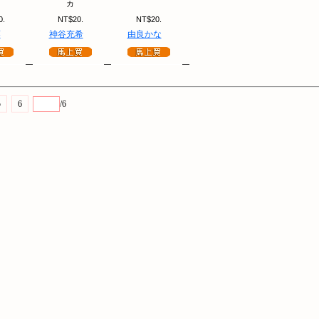
カ
0.
NT$20.
NT$20.
葵
神谷充希
由良かな
5
6
/6