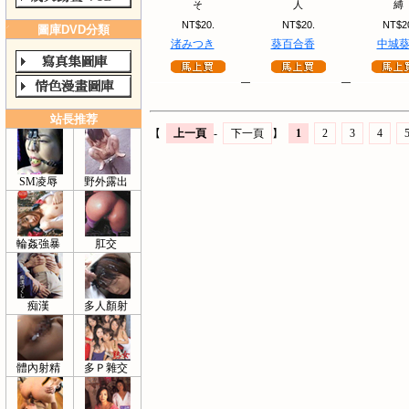
そ
人
縛
NT$20.
NT$20.
NT$2
圖庫DVD分類
渚みつき
葵百合香
中城
站長推荐
【
上一頁
-
下一頁
】
1
2
3
4
SM凌辱
野外露出
輪姦強暴
肛交
痴漢
多人顏射
體內射精
多Ｐ雜交