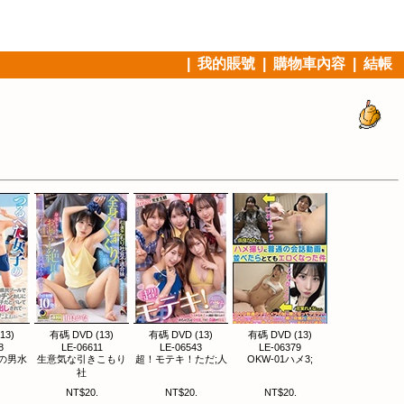
|
我的賬號
|
購物車內容
|
結帳
13)
有碼 DVD (13)
有碼 DVD (13)
有碼 DVD (13)
8
LE-06611
LE-06543
LE-06379
の男水
生意気な引きこもり
超！モテキ！ただ;人
OKW-01ハメ3;
社
NT$20.
NT$20.
NT$20.