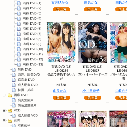
皆月ひかる
由良かな
由良か
有碼 DVD (1)
有碼 DVD (2)
有碼 DVD (3)
有碼 DVD (4)
有碼 DVD (5)
有碼 DVD (6)
有碼 DVD (7)
有碼 DVD (8)
有碼 DVD (9)
有碼 DVD (10)
有碼 DVD (11)
有碼 DVD (12)
有碼 DVD (13)
有碼 DVD (13)
有碼 DVD (13)
有碼 DVD 
無碼 DVD
LE-06284
LE-06017
LE-05
色恋で勝負するいた
OD（オーバードーズ
ツルペタ女
西洋、歐美DVD
だ
着
寫真集 DVD
成人動畫 DVD
NT$20.
NT$20.
NT$2
特攝、英雄
由良かな
松井日奈子
由良か
圖庫 DVD
寫真集圖庫
情色漫畫圖庫
VCD
成人動畫 VCD
藍光
有碼藍光