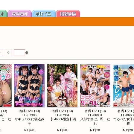
5
6
/6
(13)
有碼 DVD (13)
有碼 DVD (13)
有碼 DVD (13)
有碼 DVD (
447
LE-07386
LE-07364
LE-06881
LE-0668
ーこーな
サキュバスに寝込み
【FANZA限定】潰
入部すれば、即！だ
つるぺた女子
を
れ
着
0.
NT$20.
NT$20.
NT$20.
NT$20.