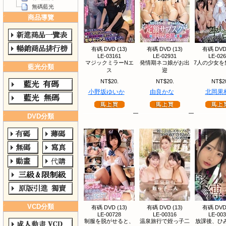
無碼藍光
商品導覽
有碼 DVD (13)
有碼 DVD (13)
有碼 DVD 
LE-03161
LE-02931
LE-02
マジックミラーNエ
発情期ネコ娘がお出
7人の少女を
藍光分類
ス
迎
NT$20.
NT$20.
NT$2
小野坂ゆいか
由良かな
北岡果
DVD分類
VCD分類
有碼 DVD (13)
有碼 DVD (13)
有碼 DVD 
LE-00728
LE-00316
LE-00
制服を脱がせると、
温泉旅行で姪っ子二
放課後、ひ