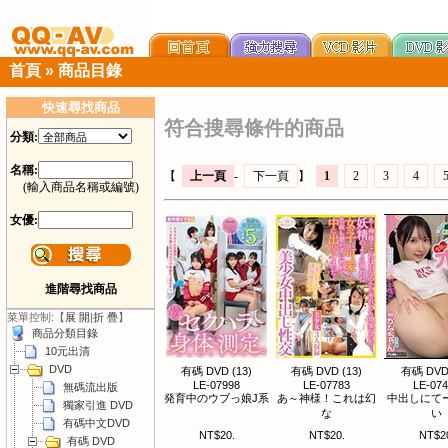
首頁
»
商品目錄
快速尋找商品
符合搜尋條件的商品
分類:
名稱:
【
上一頁
-
下一頁
】
1
2
3
4
(輸入商品名稱或編號)
女優:
進階尋找商品
菜單控制:【
展 開
|
折 疊
】
商品分類目錄
10元出清
DVD
有碼 DVD (13)
有碼 DVD (13)
有碼 DVD 
LE-07998
LE-07783
LE-07
無碼流出版
発育中のウブっ娘J系
あ～神様！これは幻
中出しにて
獨家引進 DVD
な
い
有碼中文DVD
NT$20.
NT$20.
NT$2
有碼 DVD