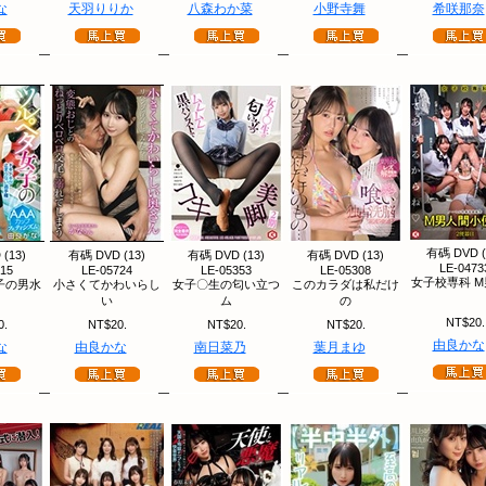
な
天羽りりか
八森わか菜
小野寺舞
希咲那奈
有碼 DVD (
(13)
有碼 DVD (13)
有碼 DVD (13)
有碼 DVD (13)
LE-0473
915
LE-05724
LE-05353
LE-05308
女子校専科 
子の男水
小さくてかわいらし
女子〇生の匂い立つ
このカラダは私だけ
い
ム
の
NT$20.
0.
NT$20.
NT$20.
NT$20.
由良かな
な
由良かな
南日菜乃
葉月まゆ