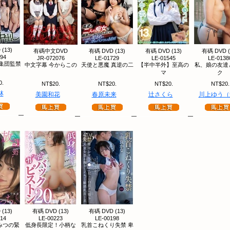
(13)
有碼中文DVD
有碼 DVD (13)
有碼 DVD (13)
有碼 DVD (
694
JR-072076
LE-01729
LE-01545
LE-0138
集団監禁
中文字幕 今からこの
天使と悪魔 真逆の二
【半中半外】至高の
私、娘の友達
マ
ク
0.
NT$20.
NT$20.
NT$20.
NT$20.
林
美園和花
春原未来
辻さくら
川上ゆう（
(13)
有碼 DVD (13)
有碼 DVD (13)
314
LE-00223
LE-00198
みつの緊
低身長限定！小柄な
乳首こねくり失禁 卑