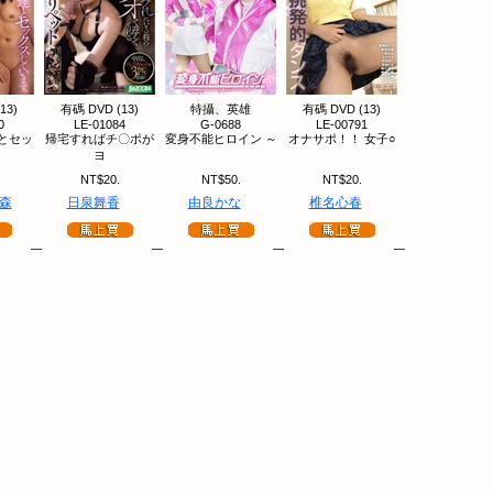
13)
有碼 DVD (13)
特攝、英雄
有碼 DVD (13)
0
LE-01084
G-0688
LE-00791
とセッ
帰宅すればチ〇ポが
変身不能ヒロイン ～
オナサポ！！ 女子○
ヨ
NT$20.
NT$50.
NT$20.
森
日泉舞香
由良かな
椎名心春