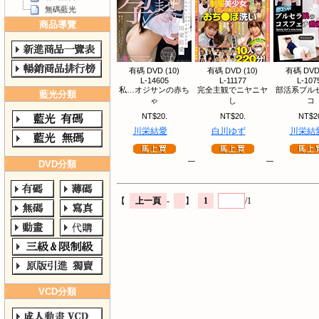
無碼藍光
商品導覽
有碼 DVD (10)
有碼 DVD (10)
有碼 DVD 
L-14605
L-11177
L-107
私…オジサンの赤ち
完全主観でニヤニヤ
部活系ブル
藍光分類
ゃ
し
コ
NT$20.
NT$20.
NT$2
川栄結愛
白川ゆず
川栄結
DVD分類
【
上一頁
-
】
1
/1
VCD分類