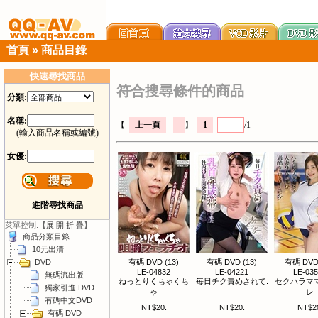
首頁
»
商品目錄
快速尋找商品
符合搜尋條件的商品
分類:
名稱:
【
上一頁
-
】
1
/1
(輸入商品名稱或編號)
女優:
進階尋找商品
菜單控制:【
展 開
|
折 疊
】
商品分類目錄
10元出清
DVD
有碼 DVD (13)
有碼 DVD (13)
有碼 DVD 
LE-04832
LE-04221
LE-03
無碼流出版
ねっとりくちゃくち
毎日チク責めされて.
セクハラマ
獨家引進 DVD
ゃ
レ
有碼中文DVD
NT$20.
NT$20.
NT$2
有碼 DVD