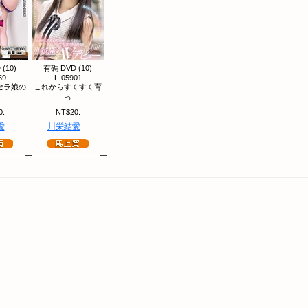
(10)
有碼 DVD (10)
59
L-05901
セラ娘の
これからすくすく育
っ
0.
NT$20.
愛
川栄結愛