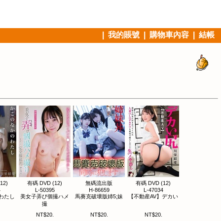
|
我的賬號
|
購物車內容
|
結帳
12)
有碼 DVD (12)
無碼流出版
有碼 DVD (12)
4
L-50395
H-86659
L-47034
わたし
美女子弄び個撮ハメ
馬賽克破壞版姉5;妹
【不動産AV】デカい
撮
NT$20.
NT$20.
NT$20.