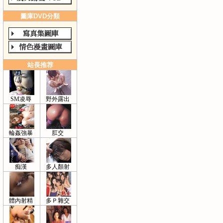
圖庫DVD分類
站長推荐
SM凌辱
野外露出
輪姦強暴
肛交
痴漢
多人顏射
體內射精
多Ｐ雜交