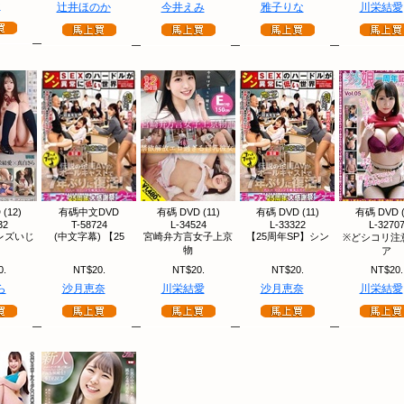
な
辻井ほのか
今井えみ
雅子りな
川栄結愛
(12)
有碼中文DVD
有碼 DVD (11)
有碼 DVD (11)
有碼 DVD (
32
T-58724
L-34524
L-33322
L-3270
レズいじ
(中文字幕) 【25
宮崎弁方言女子上京
【25周年SP】シン
※どシコリ注
物
ア
0.
NT$20.
NT$20.
NT$20.
NT$20.
ら
沙月恵奈
川栄結愛
沙月恵奈
川栄結愛