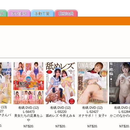
(13)
有碼 DVD (12)
有碼 DVD (12)
有碼 DVD (12)
有碼 DVD (
527
L-56473
L-55220
L-52427
L-5128
マさんバ
美女たちの足裏をふ
舐めレズ 今井えみ＆
オナサポ！！ 女子○
かごのなかの
や
0.
NT$20.
NT$20.
NT$20.
NT$20.