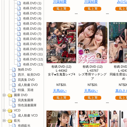
川栄結愛
川栄結愛
みひ
有碼 DVD (1)
有碼 DVD (2)
有碼 DVD (3)
有碼 DVD (4)
有碼 DVD (5)
有碼 DVD (6)
有碼 DVD (7)
有碼 DVD (8)
有碼 DVD (9)
有碼 DVD (10)
有碼 DVD (11)
有碼 DVD (12)
有碼 DVD (13)
有碼 DVD (12)
有碼 DVD (12)
有碼 DVD 
無碼 DVD
L-44342
L-43767
L-424
女子●生鬼畜レ×プ4
レズ専用マッチング
同級生脅迫
西洋、歐美DVD
ア
め
寫真集 DVD
成人動畫 DVD
NT$20.
NT$20.
NT$2
特攝、英雄
天馬ゆい
天馬ゆい
真白さ
圖庫 DVD
寫真集圖庫
情色漫畫圖庫
VCD
成人動畫 VCD
藍光
有碼藍光