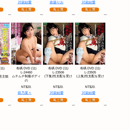
川栄結愛
奈築りお
川栄結愛
11)
有碼 DVD (11)
有碼 DVD (11)
有碼 DVD (11)
7
L-24460
L-23506
L-23505
ムチムチ制服ボディ
(下集)性支配を受け
(上集)性支配を受け
意主観
の
NT$20.
NT$20.
NT$20.
前乃菜々
川栄結愛
川栄結愛